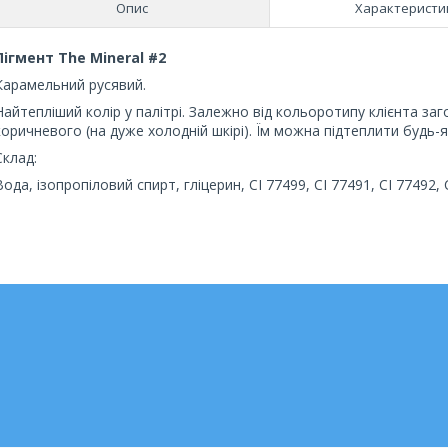
Опис
Характеристи
Пігмент The Mineral #2
Карамельний русявий.
Найтепліший колір у палітрі. Залежно від кольоротипу клієнта за
коричневого (на дуже холодній шкірі). Їм можна підтеплити будь-як
Склад:
Вода, ізопропіловий спирт, гліцерин, CI 77499, CI 77491, CI 77492, 