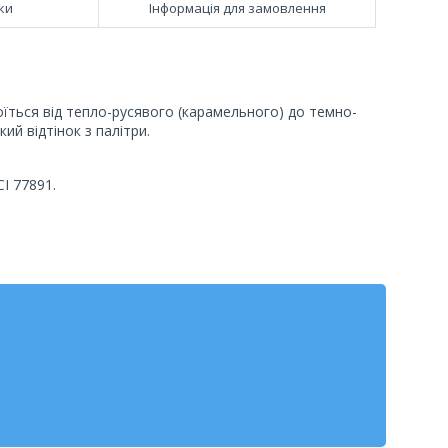
ки
Інформація для замовлення
гоїться від тепло-русявого (карамельного) до темно-
ий відтінок з палітри.
CI 77891.