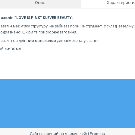
Опис
Характеристи
Вазелін "LOVE IS PINK" KLEVER BEAUTY.
Вазелін має м'яку структуру, не забиває пори і інструмент. У складі вазелі
подразненої шкіри та прискорює загоєння.
Вазелін є відмінним матеріалом для свіжого татуювання.
б'єм: 30 мл.
Prom.ua
Сайт створений на маркетплейсі