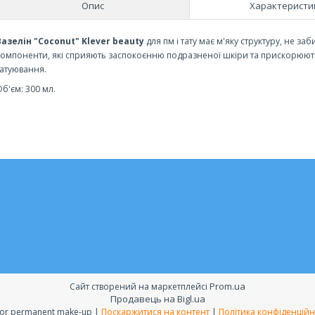
Опис
Характеристи
Вазелін "Coconut" Klever beauty
для пм і тату має м'яку структуру, не заб
компоненти, які сприяють заспокоєнню подразненої шкіри та прискорюють 
татуювання.
Об'єм: 300 мл.
Prom.ua
Сайт створений на маркетплейсі
Продавець на Bigl.ua
All for permanent make-up |
Поскаржитися на контент
|
Політика конфіденційн