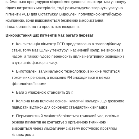
займається процедурою мікропігментування і знаходиться у пошуку
гідних витратних матеріалів, тоді рекомендуємо звернути увагу на
пігменти PCD для біотатуажу. Вироблені популярною китайською
компанією, вони відрізняються безпекою використання,
гіпоалергенністю та простотою введення.
Використання цих пігментів має багато переваг:
Консистенція пігменту PCD представлена в гелеподібному
стані, тому має щільну текстуру і насичений колір, не висихає з
часом, а також чудово переносить вплив негативних зовнішніх і
внутрішніх факторів, часу.
Виготовлені за унікальною технологією, в них не міститься
токсичних речовин, а показник РН знаходиться в межах
фізіологічної норми.
Вага з упаковкою становить 28 г.
Колірна гама включає основні класичні кольори, що дозволяє
підібрати відтінок для основних стандартних випадків.
Перманентний макіяж зберігається тривалий час, оскільки
основа пігментів не контактує з органічною тканиною і
виводиться через лімфатичну систему поступово протягом
кількох років.