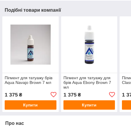
Подібні товари компанії
Пігмент для татуажу брів
Пігмент для татуажу для
Пігм
Aqua Navajo Brown 7 мл
брів Aqua Ebony Brown 7
Clas
мл
1 375
1 375
1 3
₴
₴
Купити
Купити
Про нас