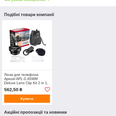
Подібні товари компанії
Лінза для телефона
Apexel APL-0.45WM
Deluxe Lens Clip Kit 2 in 1,
набір лінз, об'єктивів для
562,50
₴
телефона,
Купити
Акційні пропозиції та новинки