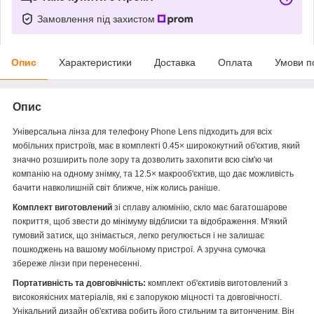
Замовлення під захистом
Опис
Характеристики
Доставка
Оплата
Умови п
Опис
Універсальна лінза для телефону Phone Lens підходить для всіх
мобільних пристроїв, має в комплекті 0.45× ширококутний об'єктив, який
значно розширить поле зору та дозволить захопити всю сім'ю чи
компанію на одному знімку, та 12.5× макрооб'єктив, що дає можливість
бачити навколишній світ ближче, ніж колись раніше.
Комплект виготовлений
зі сплаву алюмінію, скло має багатошарове
покриття, щоб звести до мінімуму відблиски та відображення. М'який
гумовий затиск, що знімається, легко регулюється і не залишає
пошкоджень на вашому мобільному пристрої. А зручна сумочка
збереже лінзи при перенесенні.
Портативність та довговічність:
комплект об'єктивів виготовлений з
високоякісних матеріалів, які є запорукою міцності та довговічності.
Унікальний дизайн об'єктива робить його стильним та витонченим. Він