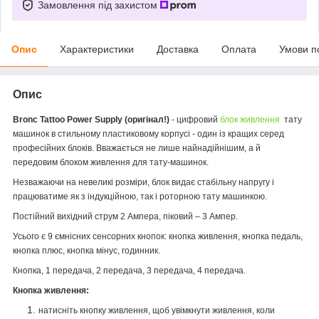
Замовлення під захистом
Опис
Характеристики
Доставка
Оплата
Умови п
Опис
Bronc Tattoo Power Supply
(оригінал!)
- цифровий
блок живлення
тату
машинок в стильному пластиковому корпусі - один із кращих серед
професійних блоків. Вважається не лише найнадійнішим, а й
передовим блоком живлення для тату-машинок.
Незважаючи на невеликі розміри, блок видає стабільну напругу і
працюватиме як з індукційною, так і роторною тату машинкою.
Постійний вихідний струм 2 Ампера, піковий – 3 Ампер.
Усього є 9 ємнісних сенсорних кнопок: кнопка живлення, кнопка педаль,
кнопка плюс, кнопка мінус, годинник.
Кнопка, 1 передача, 2 передача, 3 передача, 4 передача.
Кнопка живлення:
натисніть кнопку живлення, щоб увімкнути живлення, коли