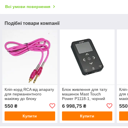
Всі умови повернення
Подібні товари компанії
Кліп-корд RCA від апарату
Блок живлення для тату
Кліп
для перманентного
машинок Mast Touch
для 
макіяжу до блоку
Power P1118-1, чорний
макі
550
6 998,75
550
₴
₴
Купити
Купити