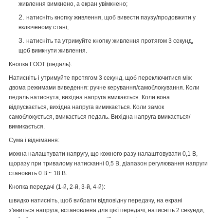
живлення вимкнено, а екран увімкнено;
натисніть кнопку живлення, щоб вивести паузу/продовжити у
включеному стані;
натисніть та утримуйте кнопку живлення протягом 3 секунд,
щоб вимкнути живлення.
Кнопка FOOT (педаль):
Натисніть і утримуйте протягом 3 секунд, щоб переключитися між
двома режимами виведення: ручне керування/самоблокування. Коли
педаль натиснута, вихідна напруга вмикається. Коли вона
відпускається, вихідна напруга вимикається. Коли замок
самоблокується, вмикається педаль. Вихідна напруга вмикається/
вимикається.
Сума і віднімання:
можна налаштувати напругу, що кожного разу налаштовувати 0,1 В,
щоразу при тривалому натисканні 0,5 В, діапазон регулювання напруги
становить 0 В ~ 18 В.
Кнопка передачі (1-й, 2-й, 3-й, 4-й):
швидко натисніть, щоб вибрати відповідну передачу, на екрані
з'явиться напруга, встановлена для цієї передачі, натисніть 2 секунди,