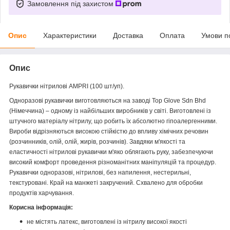
Замовлення під захистом
Опис
Характеристики
Доставка
Оплата
Умови п
Опис
Рукавички нітрилові AMPRI (100 шт/уп).
Одноразові рукавички виготовляються на заводі Top Glove Sdn Bhd
(Німеччина) – одному із найбільших виробників у світі. Виготовлені із
штучного матеріалу нітрилу, що робить їх абсолютно гіпоалергенними.
Вироби відрізняються високою стійкістю до впливу хімічних речовин
(розчинників, олій, олій, жирів, розчинів). Завдяки м'якості та
еластичності нітрилові рукавички м'яко облягають руку, забезпечуючи
високий комфорт проведення різноманітних маніпуляцій та процедур.
Рукавички одноразові, нітрилові, без напилення, нестерильні,
текстуровані. Край на манжеті закручений. Схвалено для обробки
продуктів харчування.
Корисна інформація:
не містять латекс, виготовлені із нітрилу високої якості