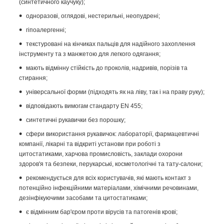
(синтетичного каучуку);
одноразові, оглядові, нестерильні, неопудрені;
гіпоалергенні;
текстуровані на кінчиках пальців для надійного захоплення
інструменту та з манжетою для легкого одягання;
мають відмінну стійкість до проколів, надривів, порізів та
стирання;
універсальної форми (підходять як на ліву, так і на праву руку);
відповідають вимогам стандарту EN 455;
синтетичні рукавички без порошку;
сфери використання рукавичок: лабораторії, фармацевтичні
компанії, лікарні та відкриті установи при роботі з
цитостатиками, харчова промисловість, заклади охорони
здоров'я та безпеки, перукарські, косметологічні та тату-салони;
рекомендується для всіх користувачів, які мають контакт з
потенційно інфекційними матеріалами, хімічними речовинами,
дезінфікуючими засобами та цитостатиками;
є відмінним бар'єром проти вірусів та патогенів крові;