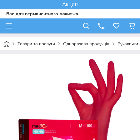
Акция
Все для перманентного макияжа
Товари та послуги
Одноразова продукція
Рукавички н