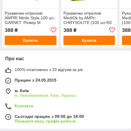
Рукавички нітрилові
Рукавички нітрилові
Рука
AMPRI Nitrile Style,100 шт.,
MediOk by AMPri
Medi
GARNET. Розмір M
CHRYSOLITE (100 шт./50
(100
пар), M
388
388
388
₴
₴
Купити
Купити
Про нас
100% позитивних з 33 відгуків за рік
Працює з 24.05.2015
м. Київ
м. Левобережная, Київ, Україна
Контакти
Сьогодні працює з 09:00 до 18:00
Показати весь графік роботи