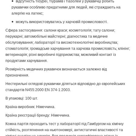
відсутність тіоуреї, тіурамів і тіазолей у рукавичці робить
рукавички особливо придатними для людей, які страждають на
алергію на латекс;
можуть використовуватись у харчовій промисловості.
Сфера застосування: салони краси; косметологія; тату салони;
перукарні; автомобільні майстерні; діагностика та медичне
обслуговування; лабораторії та високотехнологічні виробництва;
стоматологія; громадське харчування та харчова промисловість; клінінг;
ветеринарія; різні виробничі підприємства; можливий контакт із
продуктами харчування.
Розмірність медичних рукавичок визначається залежно від
призначення.
Нестерильні оглядові рукавички діляться відповідно до європейських
стандартів N455:2000 EN 374-1:2003.
В упаковці: 100 шт.
Країна-виробник: Німеччина.
Країна реєстрації бренду:
Німеччина.
Кожна партія проходить тест у лабораторії під Гамбургом на хімічну
стійкість, розтягнення на ньютономері, антистатичні властивості та
хімічні аналізи на алергію. Вся продукція сертифікована згідно із