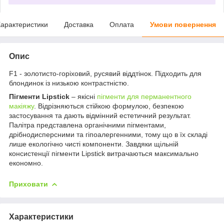
арактеристики
Доставка
Оплата
Умови повернення
Опис
F1 - золотисто-горіховий, русявий віддтінок. Підходить для
блондинок із низькою контрастністю.
Пігменти Lipstick
– якісні
пігменти для перманентного
макіяжу
. Відрізняються стійкою формулою, безпекою
застосування та дають відмінний естетичний результат.
Палітра представлена органічними пігментами,
дрібнодисперсними та гіпоалергенними, тому що в їх складі
лише екологічно чисті компоненти. Завдяки щільній
консистенції пігменти Lipstick витрачаються максимально
економно.
Приховати
Характеристики