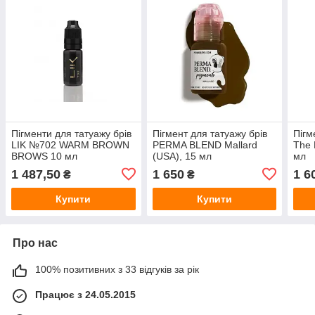
Пігменти для татуажу брів
Пігмент для татуажу брів
Пігм
LIK №702 WARM BROWN
PERMA BLEND Mallard
The 
BROWS 10 мл
(USA), 15 мл
мл
1 487,50
1 650
1 6
₴
₴
Купити
Купити
Про нас
100% позитивних з 33 відгуків за рік
Працює з 24.05.2015