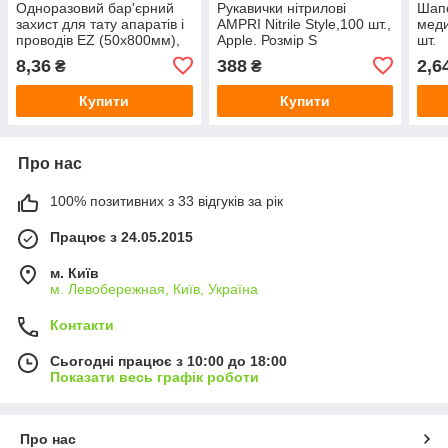
Одноразовий бар'єрний
Рукавички нітрилові
Шапо
захист для тату апаратів і
AMPRI Nitrile Style,100 шт.,
меди
проводів EZ (50х800мм),
Apple. Розмір S
шт.
1шт.
8,36
388
2,6
₴
₴
Купити
Купити
Про нас
100% позитивних з 33 відгуків за рік
Працює з 24.05.2015
м. Київ
м. Левобережная, Київ, Україна
Контакти
Сьогодні працює з 10:00 до 18:00
Показати весь графік роботи
Про нас