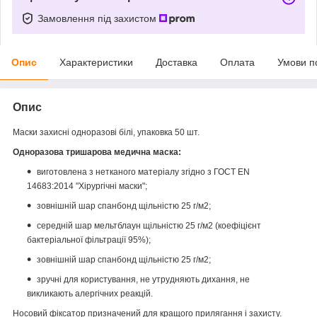
Замовлення під захистом
Опис
Характеристики
Доставка
Оплата
Умови п
Опис
Маски захисні одноразові білі, упаковка 50 шт.
Одноразова тришарова медична маска:
виготовлена з нетканого матеріалу згідно з ГОСТ EN
14683:2014 "Хірургічні маски";
зовнішній шар спанбонд щільністю 25 г/м2;
середній шар мельтблаун щільністю 25 г/м2 (коефіцієнт
бактеріальної фільтрації 95%);
зовнішній шар спанбонд щільністю 25 г/м2;
зручні для користування, не утрудняють дихання, не
викликають алергічних реакцій.
Носовий фіксатор призначений для кращого прилягання і захисту.