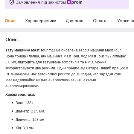
Замовлення під захистом
Опис
Характеристики
Доставка
Оплата
Умови п
Опис
Тату машинка Mast Tour Y22
це оновлена версія машини Mast Tour.
Вона тонша і легша, ніж машинка Mast Tour. Ход Mast Tour Y22 складає
3,0 мм, підходить для татуювань всіх стилів та PMU. Можна
використовувати два режими. Один працює від батареї, інший працює із
RCA-кабелем. Час автономної роботи до 10 годин, час зарядки 2:00.
Має надзвичайно низьке енергоспоживання і є більш
енергозберігаючою.
Характеристики:
Вага: 138 г.
Діаметр: 23,5 мм.
Довжина: 153 мм.
Хід: 3,0 мм.