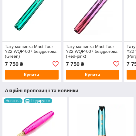
Тату машинка Mast Tour
Тату машинка Mast Tour
Тату
Y22 WQP-007 бездротова
Y22 WQP-007 бездротова
Y22
(Green)
(Red-pink)
(Pur
7 750
7 750
7 7
₴
₴
Купити
Купити
Акційні пропозиції та новинки
Новинка
Подарунок