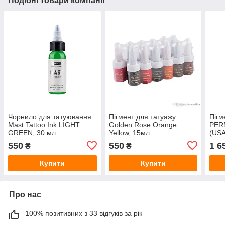
Подібні товари компанії
Чорнило для татуювання
Пігмент для татуажу
Пігм
Mast Tattoo Ink LIGHT
Golden Rose Orange
PER
GREEN, 30 мл
Yellow, 15мл
(USA
550
550
1 6
₴
₴
Купити
Купити
Про нас
100% позитивних з 33 відгуків за рік