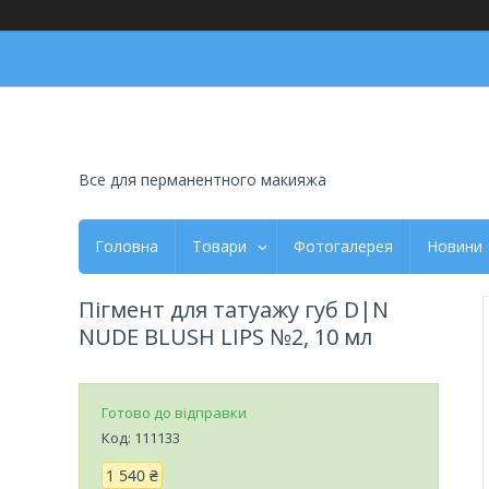
Все для перманентного макияжа
Головна
Товари
Фотогалерея
Новини
Пігмент для татуажу губ D|N
NUDE BLUSH LIPS №2, 10 мл
Готово до відправки
Код:
111133
1 540 ₴