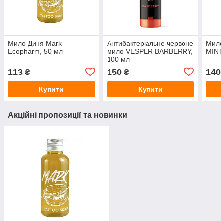
Мило Диня Mark
Антибактеріальне червоне
Мил
Ecopharm, 50 мл
мило VESPER BARBERRY,
MINT
100 мл
113
150
140
₴
₴
Купити
Купити
Акційні пропозиції та новинки