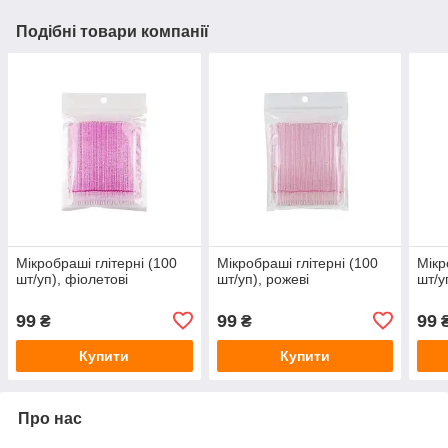
Подібні товари компанії
Мікробраші глітерні (100
Мікробраші глітерні (100
Мікр
шт/уп), фіолетові
шт/уп), рожеві
шт/у
99
99
99
₴
₴
Купити
Купити
Про нас