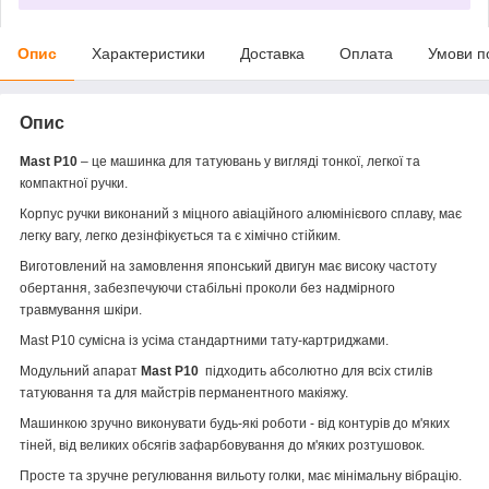
Опис
Характеристики
Доставка
Оплата
Умови п
Опис
Mast P10
– це машинка для татуювань у вигляді тонкої, легкої та
компактної ручки.
Корпус ручки виконаний з міцного авіаційного алюмінієвого сплаву, має
легку вагу, легко дезінфікується та є хімічно стійким.
Виготовлений на замовлення японський двигун має високу частоту
обертання, забезпечуючи стабільні проколи без надмірного
травмування шкіри.
Mast P10 сумісна із усіма стандартними тату-картриджами.
Модульний апарат
Mast
P10
підходить абсолютно для всіх стилів
татуювання та для майстрів перманентного макіяжу.
Машинкою зручно виконувати будь-які роботи - від контурів до м'яких
тіней, від великих обсягів зафарбовування до м'яких розтушовок.
Просте та зручне регулювання вильоту голки, має мінімальну вібрацію.