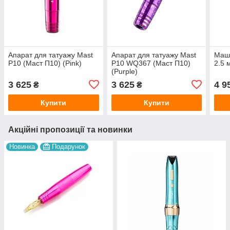
Апарат для татуажу Mast
Апарат для татуажу Mast
Маши
P10 (Маст П10) (Pink)
P10 WQ367 (Маст П10)
2.5 
(Purple)
3 625
3 625
4 9
₴
₴
Купити
Купити
Акційні пропозиції та новинки
Новинка
Подарунок