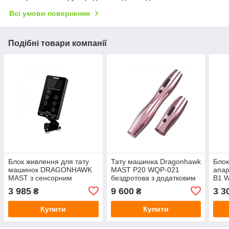
Всі умови повернення
Подібні товари компанії
Блок живлення для тату
Тату машинка Dragonhawk
Блок
машинок DRAGONHAWK
MAST P20 WQP-021
апа
MAST з сенсорним
бездротова з додатковим
B1 
екраном P093
акумулятором (Pink)
BAT
3 985
9 600
3 3
₴
₴
Купити
Купити