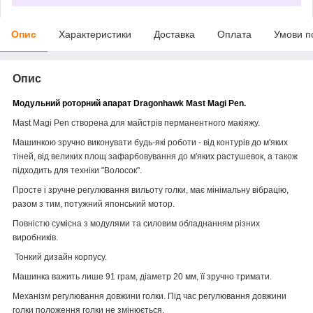
Опис
Характеристики
Доставка
Оплата
Умови п
Опис
Модульний роторний апарат Dragonhawk Mast Magi Pen.
Mast Magi Pen створена для майстрів перманентного макіяжу.
Машинкою зручно виконувати будь-які роботи - від контурів до м'яких
тіней, від великих площ зафарбовування до м'яких растушевок, а також
підходить для техніки "Волосок".
Просте і зручне регулювання вильоту голки, має мінімальну вібрацію,
разом з тим, потужний японський мотор.
Повністю сумісна з модулями та силовим обладнанням різних
виробників.
Тонкий дизайн корпусу.
Машинка важить лише 91 грам, діаметр 20 мм, її зручно тримати.
Механізм регулювання довжини голки. Під час регулювання довжини
голки положення голки не змінюється.