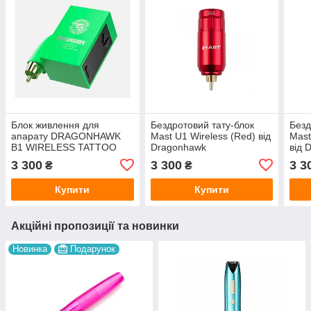
Блок живлення для
Бездротовий тату-блок
Безд
апарату DRAGONHAWK
Mast U1 Wireless (Red) від
Mast
B1 WIRELESS TATTOO
Dragonhawk
від 
BATTERY (Green)
3 300
3 300
3 3
₴
₴
Купити
Купити
Акційні пропозиції та новинки
Новинка
Подарунок