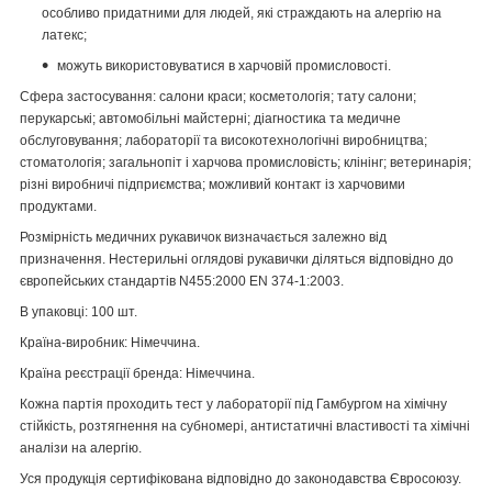
особливо придатними для людей, які страждають на алергію на
латекс;
можуть використовуватися в харчовій промисловості.
Сфера застосування: салони краси; косметологія; тату салони;
перукарські; автомобільні майстерні; діагностика та медичне
обслуговування; лабораторії та високотехнологічні виробництва;
стоматологія; загальнопіт і харчова промисловість; клінінг; ветеринарія;
різні виробничі підприємства; можливий контакт із харчовими
продуктами.
Розмірність медичних рукавичок визначається залежно від
призначення. Нестерильні оглядові рукавички діляться відповідно до
європейських стандартів N455:2000 EN 374-1:2003.
В упаковці: 100 шт.
Країна-виробник: Німеччина.
Країна реєстрації бренда: Німеччина.
Кожна партія проходить тест у лабораторії під Гамбургом на хімічну
стійкість, розтягнення на субномері, антистатичні властивості та хімічні
аналізи на алергію.
Уся продукція сертифікована відповідно до законодавства Євросоюзу.