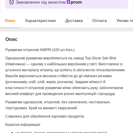
Замовлення під захистом
Опис
Характеристики
Доставка
Оплата
Умови п
Опис
Рукавички нітрилові AMPRI (100 шт./пач.).
Одноразові рукавички виробляються на заводі Top Glove Sdn Bhd
(Німеччина) — одному з найбільших виробників у світі. Виготовлені зі
штучного матеріалу нітрилу, що робить їх абсолютно гіпоалергенними.
Вироби вирізняються високою стійкістю до дії хімічних речовин
(розчинників, олій, олій, жирів, розчинів). Завдяки м'якості й
еластичності нітрилові рукавички м'яко облягають руку, забезпечуючи
високий комфорт для проведення різних маніпуляцій і процедур.
Рукавички одноразові, нітрилові, без напилення, нестерильні,
текстуровані. Край на манжеті закручений.
Схвалено для оброблення харчових продуктів.
Корисна інформація:
не містять латекс, виготовлені з нітрилу високої якості