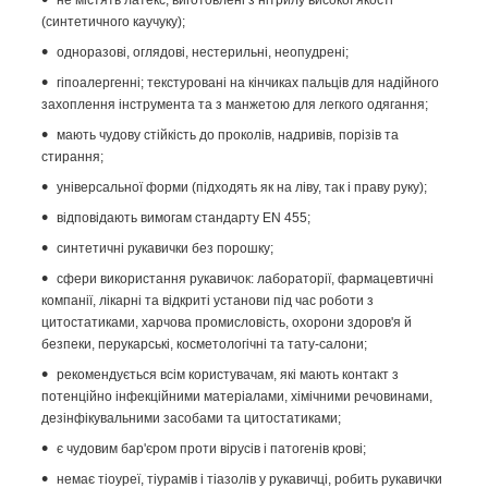
(синтетичного каучуку);
одноразові, оглядові, нестерильні, неопудрені;
гіпоалергенні; текстуровані на кінчиках пальців для надійного
захоплення інструмента та з манжетою для легкого одягання;
мають чудову стійкість до проколів, надривів, порізів та
стирання;
універсальної форми (підходять як на ліву, так і праву руку);
відповідають вимогам стандарту EN 455;
синтетичні рукавички без порошку;
сфери використання рукавичок: лабораторії, фармацевтичні
компанії, лікарні та відкриті установи під час роботи з
цитостатиками, харчова промисловість, охорони здоров'я й
безпеки, перукарські, косметологічні та тату-салони;
рекомендується всім користувачам, які мають контакт з
потенційно інфекційними матеріалами, хімічними речовинами,
дезінфікувальними засобами та цитостатиками;
є чудовим бар'єром проти вірусів і патогенів крові;
немає тіоуреї, тіурамів і тіазолів у рукавичці, робить рукавички