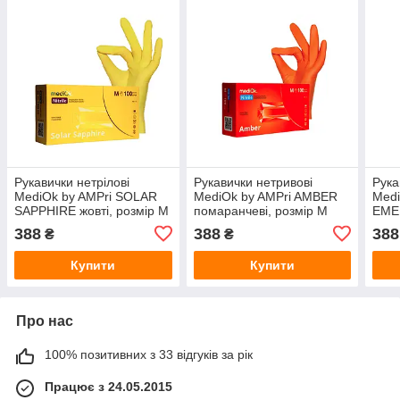
Рукавички нетрілові
Рукавички нетривові
Рука
MediOk by AMPri SOLAR
MediOk by AMPri AMBER
Medi
SAPPHIRE жовті, розмір M
помаранчеві, розмір M
EMER
M
388
388
388
₴
₴
Купити
Купити
Про нас
100% позитивних з 33 відгуків за рік
Працює з 24.05.2015