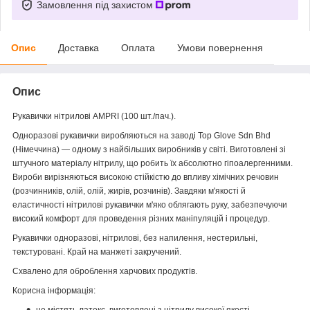
Замовлення під захистом
Опис
Доставка
Оплата
Умови повернення
Опис
Рукавички нітрилові AMPRI (100 шт./пач.).
Одноразові рукавички виробляються на заводі Top Glove Sdn Bhd
(Німеччина) — одному з найбільших виробників у світі. Виготовлені зі
штучного матеріалу нітрилу, що робить їх абсолютно гіпоалергенними.
Вироби вирізняються високою стійкістю до впливу хімічних речовин
(розчинників, олій, олій, жирів, розчинів). Завдяки м'якості й
еластичності нітрилові рукавички м'яко облягають руку, забезпечуючи
високий комфорт для проведення різних маніпуляцій і процедур.
Рукавички одноразові, нітрилові, без напилення, нестерильні,
текстуровані. Край на манжеті закручений.
Схвалено для оброблення харчових продуктів.
Корисна інформація:
не містять латекс, виготовлені з нітрилу високої якості