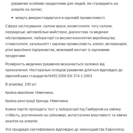
рукавички особливо придатними для людей, які страждають на
алергію на латекс;
можуть використовуватися в харчовій промисловості.
Сфера застосування: салони краси; косметологія; тату салони;
перукарські; автомобільні майстерні; діагностика та медичне
обслуговування; лабораторії та високотехнологічні виробництва;
стоматологія; загальнопіт і харчова промисловість; клінінг; ветеринарія;
різні виробничі підприємства; можливий контакт із харчовими
продуктами.
Розмірність медичних рукавичок визначається залежно від
призначення. Нестерильні оглядові рукавички діляться відповідно до
європейських стандартів N455:2000 EN 374-1:2003.
В упаковці: 100 шт.
Країна-виробник: Німеччина.
Країна реєстрації бренда: Німеччина.
Кожна партія проходить тест у лабораторії під Гамбургом на хімічну
стійкість, розтягнення на субномері, антистатичні властивості та хімічні
аналізи на алергію.
Уся продукція сертифікована відповідно до законодавства Євросоюзу.