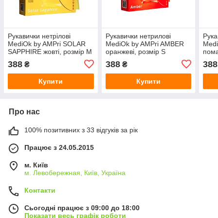
Рукавички нетрілові
Рукавички нетрилові
Рука
MediOk by AMPri SOLAR
MediOk by AMPri AMBER
Medi
SAPPHIRE жовті, розмір M
оранжеві, розмір S
пома
388
388
388
₴
₴
Купити
Купити
Про нас
100% позитивних з 33 відгуків за рік
Працює з 24.05.2015
м. Київ
м. Левобережная, Київ, Україна
Контакти
Сьогодні працює з 09:00 до 18:00
Показати весь графік роботи