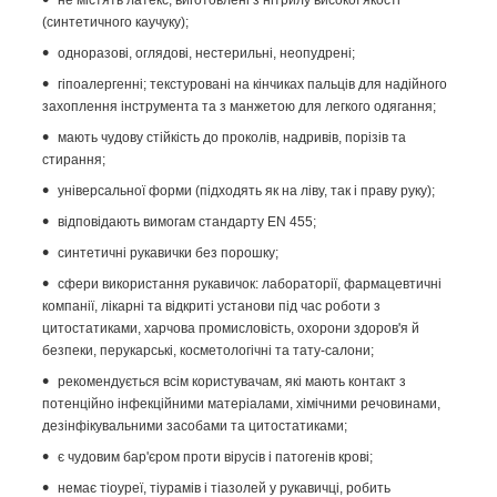
(синтетичного каучуку);
одноразові, оглядові, нестерильні, неопудрені;
гіпоалергенні; текстуровані на кінчиках пальців для надійного
захоплення інструмента та з манжетою для легкого одягання;
мають чудову стійкість до проколів, надривів, порізів та
стирання;
універсальної форми (підходять як на ліву, так і праву руку);
відповідають вимогам стандарту EN 455;
синтетичні рукавички без порошку;
сфери використання рукавичок: лабораторії, фармацевтичні
компанії, лікарні та відкриті установи під час роботи з
цитостатиками, харчова промисловість, охорони здоров'я й
безпеки, перукарські, косметологічні та тату-салони;
рекомендується всім користувачам, які мають контакт з
потенційно інфекційними матеріалами, хімічними речовинами,
дезінфікувальними засобами та цитостатиками;
є чудовим бар'єром проти вірусів і патогенів крові;
немає тіоуреї, тіурамів і тіазолей у рукавичці, робить