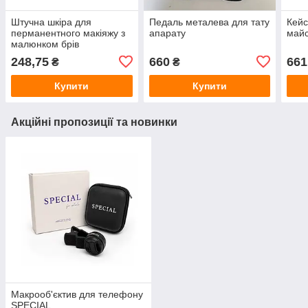
Штучна шкіра для
Педаль металева для тату
Кейс
перманентного макіяжу з
апарату
майс
малюнком брів
двустороння (рожева)
248,75
660
661
₴
₴
Купити
Купити
Акційні пропозиції та новинки
Макрооб'єктив для телефону
SPECIAL