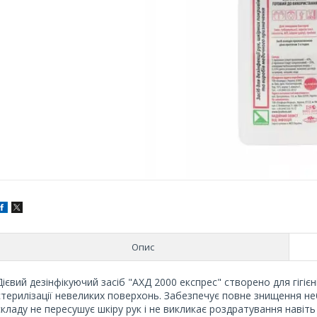
Опис
Дієвий дезінфікуючий засіб "АХД 2000 експрес" створено для гігієні
стерилізації невеликих поверхонь. Забезпечує повне знищення неб
складу не пересушує шкіру рук і не викликає роздратування навіть