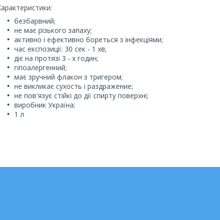
Характеристики:
безбарвний;
не має різького запаху;
активно і ефективно бореться з інфекціями;
час експозиції: 30 сек - 1 хв;
діє на протязі 3 - х годин;
гіпоалергенний;
має зручний флакон з тригером;
не викликає сухость і раздражение;
не пов'язує стійкі до дії спирту поверхні;
виробник Україна;
1 л