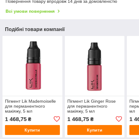
Повернення товару впродовж 14 днів за домовленістю
Всі умови повернення
Подібні товари компанії
Пігмент Lik Mademoiselle
Пігмент Lik Ginger Rose
Пігм
для перманентного
для перманентного
перм
макіяжу, 5 мл
макіяжу, 5 мл
мл
1 468,75
1 468,75
1 4
₴
₴
Купити
Купити