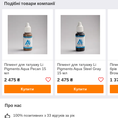
Подібні товари компанії
Пігмент для татуажу Li
Пігмент для татуажу Li
Пігм
Pigments Aqua Pecan 15
Pigments Aqua Steel Gray.
брів
мл
15 мл
Brow
2 475
2 475
1 3
₴
₴
Купити
Купити
Про нас
100% позитивних з 33 відгуків за рік