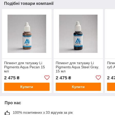
Подібні товари компанії
Пігмент для татуажу Li
Пігмент для татуажу Li
Пігм
Pigments Aqua Pecan 15
Pigments Aqua Steel Gray.
губ 
мл
15 мл
2 475
2 475
2 4
₴
₴
Купити
Купити
Про нас
100% позитивних з 33 відгуків за рік