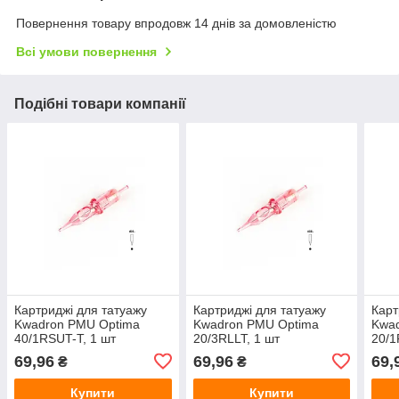
Повернення товару впродовж 14 днів за домовленістю
Всі умови повернення
Подібні товари компанії
Картриджі для татуажу
Картриджі для татуажу
Карт
Kwadron PMU Optima
Kwadron PMU Optima
Kwa
40/1RSUT-T, 1 шт
20/3RLLT, 1 шт
20/1
69,96
69,96
69,
₴
₴
Купити
Купити