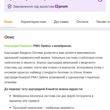
Замовлення під захистом
Опис
Характеристики
Доставка
Оплата
Умови п
Опис
Картриджі Kwadron
PMU Optima з мембраною.
Картриджі Квадрон Оптима дозволять вам зробити максимально
ідеальний перманентний макіяж. Унікальна система стабілізації голок
забезпечує їх міцність. Корпус картриджа виконаний з медичного
пластику, що знижує тертя між голкою та корпусом. Інтегрована голка з
носиком гарантує найвищі стандарти безпеки та гігієни. Кожен
картридж Kwadron PMU Optima упакований у одноразову стерильну
упаковку.
До переваг тату картриджів Kwadron можна віднести:
Мембранна безпечна система (не дає фарбі потрапити в
машинку або тримач).
Прозорий накінечник – найкраща видимість.