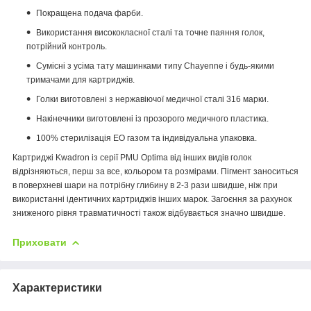
Покращена подача фарби.
Використання висококласної сталі та точне паяння голок,
потрійний контроль.
Сумісні з усіма тату машинками типу Chayenne і будь-якими
тримачами для картриджів.
Голки виготовлені з нержавіючої медичної сталі 316 марки.
Накінечники виготовлені із прозорого медичного пластика.
100% стерилізація EO газом та індивідуальна упаковка.
Картриджі Kwadron із серії PMU Optima від інших видів голок
відрізняються, перш за все, кольором та розмірами.
Пігмент заноситься
в поверхневі шари на потрібну глибину в 2-3 рази швидше, ніж при
використанні ідентичних картриджів інших марок.
Загоєння за рахунок
зниженого рівня травматичності також відбувається значно швидше.
Приховати
Характеристики