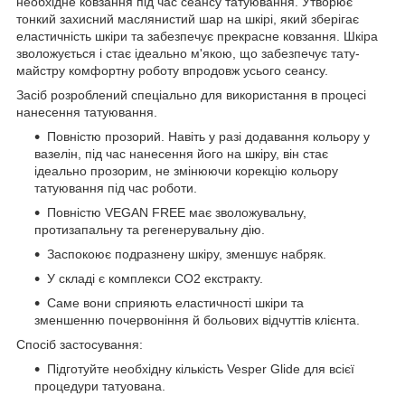
необхідне ковзання під час сеансу татуювання. Утворює
тонкий захисний маслянистий шар на шкірі, який зберігає
еластичність шкіри та забезпечує прекрасне ковзання. Шкіра
зволожується і стає ідеально м'якою, що забезпечує тату-
майстру комфортну роботу впродовж усього сеансу.
Засіб розроблений спеціально для використання в процесі
нанесення татуювання.
Повністю прозорий. Навіть у разі додавання кольору у
вазелін, під час нанесення його на шкіру, він стає
ідеально прозорим, не змінюючи корекцію кольору
татуювання під час роботи.
Повністю VEGAN FREE має зволожувальну,
протизапальну та регенерувальну дію.
Заспокоює подразнену шкіру, зменшує набряк.
У складі є комплекси CO2 екстракту.
Саме вони сприяють еластичності шкіри та
зменшенню почервоніння й больових відчуттів клієнта.
Спосіб застосування:
Підготуйте необхідну кількість Vesper Glide для всієї
процедури татуована.