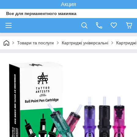
Акция
Все для перманентного макияжа
Товари та послуги
Картриджі універсальні
Картриджі