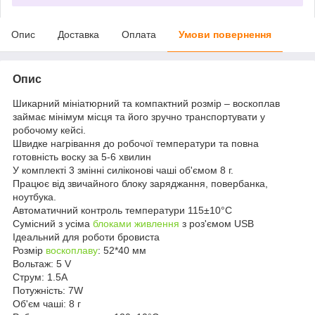
Опис
Доставка
Оплата
Умови повернення
Опис
Шикарний мініатюрний та компактний розмір – воскоплав
займає мінімум місця та його зручно транспортувати у
робочому кейсі.
Швидке нагрівання до робочої температури та повна
готовність воску за 5-6 хвилин
У комплекті 3 змінні силіконові чаші об'ємом 8 г.
Працює від звичайного блоку заряджання, повербанка,
ноутбука.
Автоматичний контроль температури 115±10°C
Сумісний з усіма
блоками живлення
з роз'ємом USB
Ідеальний для роботи бровиста
Розмір
воскоплаву
: 52*40 мм
Вольтаж: 5 V
Струм: 1.5A
Потужність: 7W
Об'єм чаші: 8 г