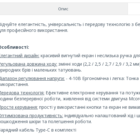
Опис
Відчуйте елегантність, універсальність і передову технологію 
для професійного використання.
Особливості:
Елегантний дизайн:
красивий вигнутий екран і неслизька ручка дл
Регульована довжина ходу:
змінні ходи (2,2 / 2,5 / 2,7 / 2,9 / 3,2 
природних брів і маленьких татуювань.
Діапазон регулювання напруги:
- 4-10В Ергономічна і легка: Тонк
використання.
Передова технологія:
Ефективне електронне керування та потужн
години безперервної роботи, живлення від системи двигуна Mcor
Просте керування:
прості у використанні кнопки та екран не вим
Оптимізована продуктивність:
індивідуально налаштований хід і 
пошкодження шкіри та полегшення роботи.
Зарядний кабель Type-C в комплекті