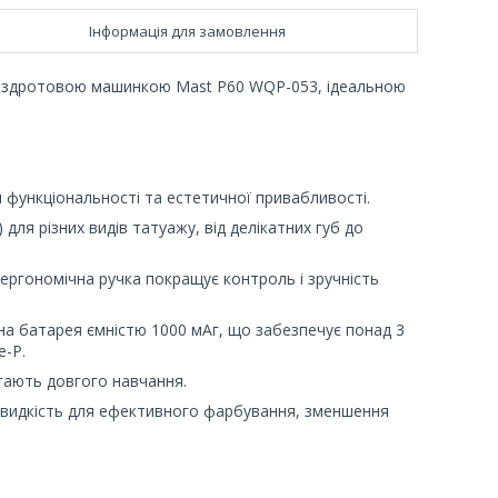
Інформація для замовлення
з бездротовою машинкою Mast P60 WQP-053, ідеальною
я функціональності та естетичної привабливості.
мм) для різних видів татуажу, від делікатних губ до
а ергономічна ручка покращує контроль і зручність
а батарея ємністю 1000 мАг, що забезпечує понад 3
e-P.
агають довгого навчання.
швидкість для ефективного фарбування, зменшення