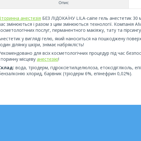
Опис
Вторинна анестезія
БЕЗ ЛІДОКАЇНУ LILA-caine гель анестетик 30 м
час змінюються і разом з цим змінюються технології. Компанія A
косметологічних послуг, перманентного макіяжу, тату та пірсингу
Анестетик у вигляді гелю, який наноситься на пошкоджену поверх
годин ділянку шкіри, знімає набряклість!
Рекомендовано для всіх косметологічних процедур під час безпо
вторинну місцеву
анестезію
!
Склад:
вода, тріодерм, гідроксіетилцелюлоза, етоксідігліколь, еп
бензалконію хлорид, барвник (тріодерм 6%, епінефрин 0,02%).