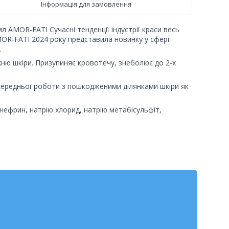
Інформація для замовлення
л AMOR-FATI Сучасні тенденції індустрії краси весь
MOR-FATI 2024 року представила новинку у сфері
.
ню шкіри. Призупиняє кровотечу, знеболює до 2-х
середньої роботи з пошкодженими ділянками шкіри як
інефрин, натрію хлорид, натрію метабісульфіт,