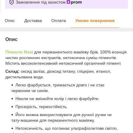
Замовлення під захистом
Опис
Доставка
Оплата
Умови повернення
Опис
Пігменти Mast
для перманентного макіяжу брів. 100% есенція
чистих рослинних екстрактів, нетоксична суміш пігментів.
Містить високоінтенсивний нетоксичний органічний пігмент.
Склад:
оксид заліза, діоксид титану, гліцерин, етанол,
дистильована вода.
Легко фарбується, тримається довго і не стає
червоним чи синім.
Ніколи не змінюйте колір і легко фарбуйте.
Прозорість, термостійкість.
Його можна використовувати для ручної ручки чи
тату-машинки для перманентного макіяжу.
Нетоксичність, що поглинає ультрафіолетове світло,