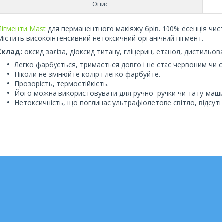
Опис
Пігменти Mast
для перманентного макіяжу брів. 100% есенція чист
Містить високоінтенсивний нетоксичний органічний пігмент.
Склад:
оксид заліза, діоксид титану, гліцерин, етанол, дистильов
Легко фарбується, тримається довго і не стає червоним чи с
Ніколи не змінюйте колір і легко фарбуйте.
Прозорість, термостійкість.
Його можна використовувати для ручної ручки чи тату-маш
Нетоксичність, що поглинає ультрафіолетове світло, відсутн