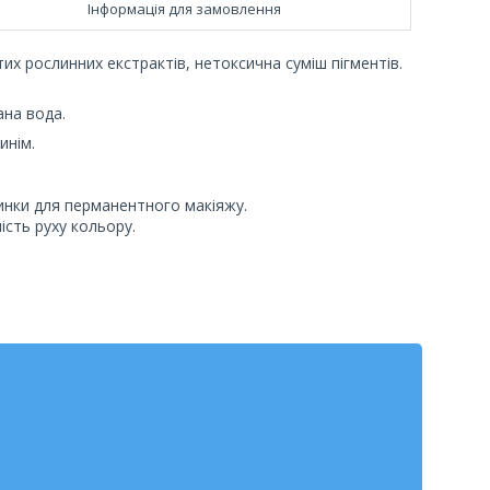
Інформація для замовлення
их рослинних екстрактів, нетоксична суміш пігментів.
ана вода.
инім.
инки для перманентного макіяжу.
ість руху кольору.