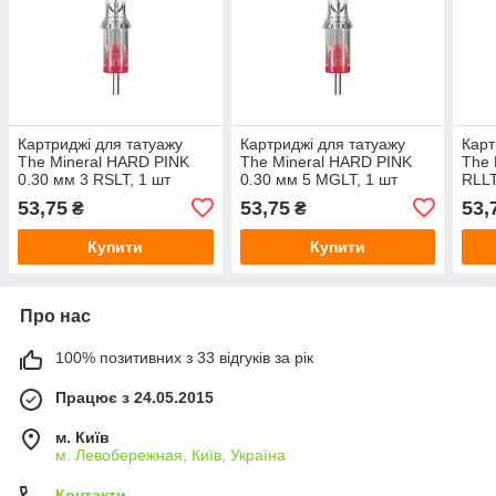
Картриджі для татуажу
Картриджі для татуажу
Карт
The Mineral HARD PINK
The Mineral HARD PINK
The 
0.30 мм 3 RSLT, 1 шт
0.30 мм 5 MGLT, 1 шт
RLLT
53,75
53,75
53,
₴
₴
Купити
Купити
Про нас
100% позитивних з 33 відгуків за рік
Працює з 24.05.2015
м. Київ
м. Левобережная, Київ, Україна
Контакти