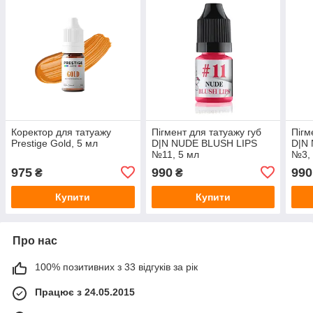
Коректор для татуажу
Пігмент для татуажу губ
Пігм
Prestige Gold, 5 мл
D|N NUDE BLUSH LIPS
D|N
№11, 5 мл
№3, 
975
990
990
₴
₴
Купити
Купити
Про нас
100% позитивних з 33 відгуків за рік
Працює з 24.05.2015