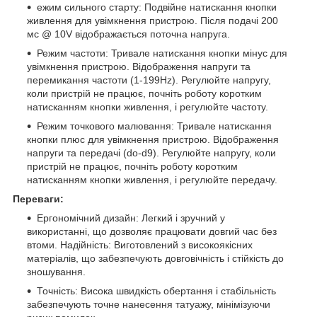
ежим сильного старту: Подвійне натискання кнопки
живлення для увімкнення пристрою. Після подачі 200
мс @ 10V відображається поточна напруга.
Режим частоти: Тривале натискання кнопки мінус для
увімкнення пристрою. Відображення напруги та
перемикання частоти (1-199Hz). Регулюйте напругу,
коли пристрій не працює, почніть роботу коротким
натисканням кнопки живлення, і регулюйте частоту.
Режим точкового малювання: Тривале натискання
кнопки плюс для увімкнення пристрою. Відображення
напруги та передачі (do-d9). Регулюйте напругу, коли
пристрій не працює, почніть роботу коротким
натисканням кнопки живлення, і регулюйте передачу.
Переваги:
Ергономічний дизайн: Легкий і зручний у
використанні, що дозволяє працювати довгий час без
втоми. Надійність: Виготовлений з високоякісних
матеріалів, що забезпечують довговічність і стійкість до
зношування.
Точність: Висока швидкість обертання і стабільність
забезпечують точне нанесення татуажу, мінімізуючи