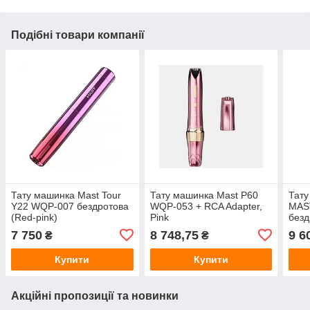
Подібні товари компанії
Тату машинка Mast Tour
Тату машинка Mast P60
Тату
Y22 WQP-007 бездротова
WQP-053 + RCA Adapter,
MAS
(Red-pink)
Pink
безд
акум
7 750
8 748,75
9 6
₴
₴
Купити
Купити
Акційні пропозиції та новинки