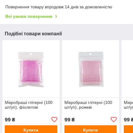
Повернення товару впродовж 14 днів за домовленістю
Всі умови повернення
Подібні товари компанії
Мікробраші глітерні (100
Мікробраші глітерні (100
Мікр
шт/уп), фіолетові
шт/уп), рожеві
шт/у
99
99
99
₴
₴
Купити
Купити