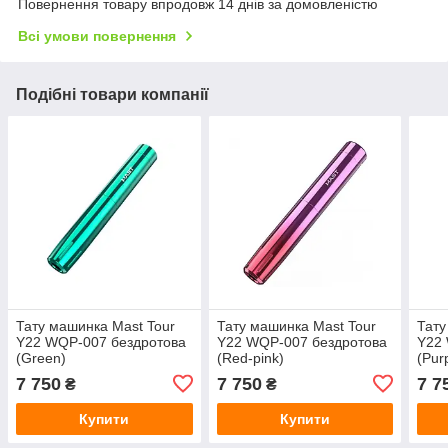
Повернення товару впродовж 14 днів за домовленістю
Всі умови повернення
Подібні товари компанії
Тату машинка Mast Tour
Тату машинка Mast Tour
Тату
Y22 WQP-007 бездротова
Y22 WQP-007 бездротова
Y22
(Green)
(Red-pink)
(Pur
7 750
7 750
7 7
₴
₴
Купити
Купити