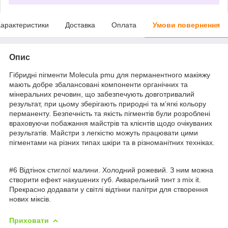
арактеристики
Доставка
Оплата
Умови повернення
Опис
Гібридні пігменти Molecula pmu для перманентного макіяжу
мають добре збалансовані компоненти органічних та
мінеральних речовин, що забезпечують довготривалий
результат, при цьому зберігають природні та мʼягкі кольору
перманенту. Безпечність та якість пігментів були розроблені
враховуючи побажання майстрів та клієнтів щодо очікуваних
результатів. Майстри з легкістю можуть працювати цими
пігментами на різних типах шкіри та в різноманітних техніках.
#6 Відтінок стиглої малини. Холодний рожевий. З ним можна
створити ефект накушених губ. Акварельний тинт з mix it.
Прекрасно додавати у світлі відтінки палітри для створення
нових міксів.
Приховати