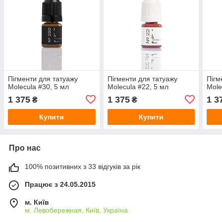
Пігменти для татуажу
Пігменти для татуажу
Пігм
Molecula #30, 5 мл
Molecula #22, 5 мл
Mole
1 375
1 375
1 3
₴
₴
Купити
Купити
Про нас
100% позитивних з 33 відгуків за рік
Працює з 24.05.2015
м. Київ
м. Левобережная, Київ, Україна