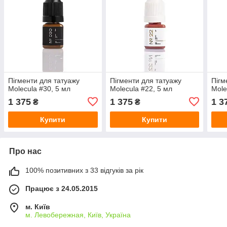
Пігменти для татуажу
Пігменти для татуажу
Пігм
Molecula #30, 5 мл
Molecula #22, 5 мл
Mole
1 375
1 375
1 3
₴
₴
Купити
Купити
Про нас
100% позитивних з 33 відгуків за рік
Працює з 24.05.2015
м. Київ
м. Левобережная, Київ, Україна