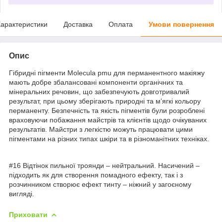
арактеристики
Доставка
Оплата
Умови повернення
Опис
Гібридні пігменти Molecula pmu для перманентного макіяжу
мають добре збалансовані компоненти органічних та
мінеральних речовин, що забезпечують довготривалий
результат, при цьому зберігають природні та мʼягкі кольору
перманенту. Безпечність та якість пігментів були розроблені
враховуючи побажання майстрів та клієнтів щодо очікуваних
результатів. Майстри з легкістю можуть працювати цими
пігментами на різних типах шкіри та в різноманітних техніках.
#16 Відтінок пильної троянди – нейтральний. Насичений –
підходить як для створення помадного ефекту, так і з
розчинником створює ефект тинту – ніжний у загоєному
вигляді.
Приховати