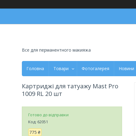
Все для перманентного макияжа
Головна
Товари
Фотогалерея
Новини
Картриджі для татуажу Mast Pro
1009 RL 20 шт
Готово до відправки
Код:
62051
775 ₴