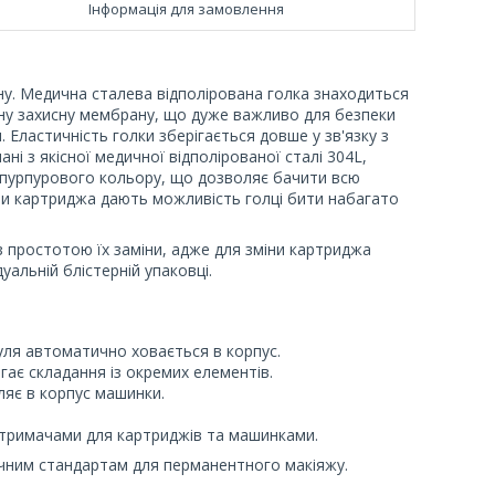
Інформація для замовлення
ну. Медична сталева відполірована голка знаходиться
чну захисну мембрану, що дуже важливо для безпеки
. Еластичність голки зберігається довше у зв'язку з
ні з якісної медичної відполірованої сталі 304L,
 пурпурового кольору, що дозволяє бачити всю
сули картриджа дають можливість голці бити набагато
 простотою їх заміни, адже для зміни картриджа
уальній блістерній упаковці.
дуля автоматично ховається в корпус.
гає складання із окремих елементів.
ляє в корпус машинки.
и тримачами для картриджів та машинками.
ичним стандартам для перманентного макіяжу.