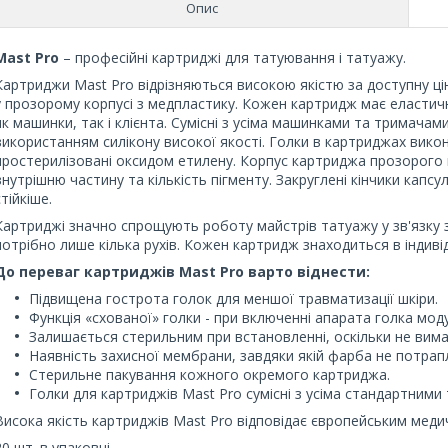
Опис
Mast Pro
– професійні картриджі для татуювання і татуажу.
Картриджи Mast Pro відрізняються високою якістю за доступну ці
у прозорому корпусі з медпластику. Кожен картридж має еласти
як машинки, так і клієнта. Сумісні з усіма машинками та тримачами
використанням силікону високої якості. Голки в картриджах викона
простерилізовані оксидом етилену. Корпус картриджа прозорого
внутрішню частину та кількість пігменту. Закруглені кінчики кап
стійкіше.
Картриджі значно спрощують роботу майстрів татуажу у зв'язку з
потрібно лише кілька рухів. Кожен картридж знаходиться в індивід
До переваг картриджів Mast Pro варто віднести:
Підвищена гострота голок для меншої травматизації шкіри.
Функція «схованої» голки - при включенні апарата голка мо
Залишається стерильним при встановленні, оскільки не вима
Наявність захисної мембрани, завдяки якій фарба не потрап
Стерильне пакування кожного окремого картриджа.
Голки для картриджів Mast Pro сумісні з усіма стандартним
Висока якість картриджів Mast Pro відповідає європейським мед
20 шт. в упаковці.