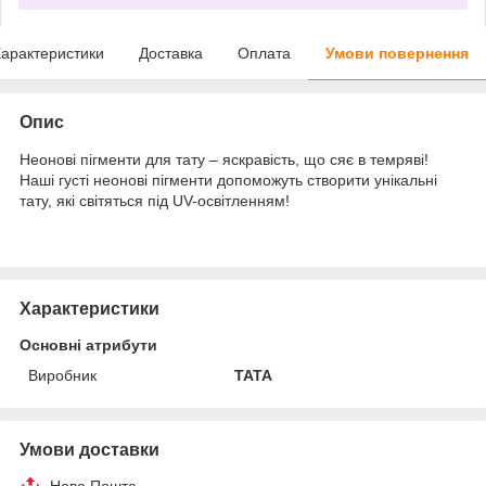
арактеристики
Доставка
Оплата
Умови повернення
Опис
Неонові пігменти для тату – яскравість, що сяє в темряві!
Наші густі неонові пігменти допоможуть створити унікальні
тату, які світяться під UV-освітленням!
Характеристики
Основні атрибути
Виробник
TATA
Умови доставки
Нова Пошта