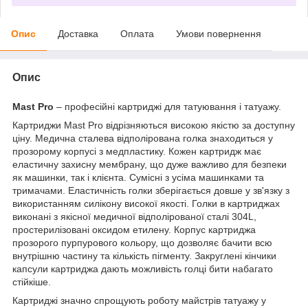
Опис
Доставка
Оплата
Умови повернення
Опис
Mast Pro
– професійні картриджі для татуювання і татуажу.
Картриджи Mast Pro відрізняються високою якістю за доступну
ціну. Медична сталева відполірована голка знаходиться у
прозорому корпусі з медпластику. Кожен картридж має
еластичну захисну мембрану, що дуже важливо для безпеки
як машинки, так і клієнта. Сумісні з усіма машинками та
тримачами. Еластичність голки зберігається довше у зв'язку з
використанням силікону високої якості. Голки в картриджах
виконані з якісної медичної відполірованої сталі 304L,
простерилізовані оксидом етилену. Корпус картриджа
прозорого пурпурового кольору, що дозволяє бачити всю
внутрішню частину та кількість пігменту. Закруглені кінчики
капсули картриджа дають можливість голці бити набагато
стійкіше.
Картриджі значно спрощують роботу майстрів татуажу у