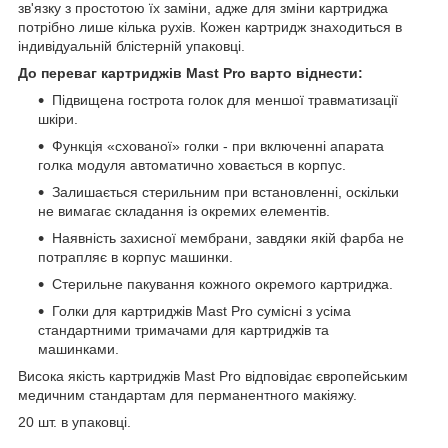
зв'язку з простотою їх заміни, адже для зміни картриджа
потрібно лише кілька рухів. Кожен картридж знаходиться в
індивідуальній блістерній упаковці.
До переваг картриджів Mast Pro варто віднести:
Підвищена гострота голок для меншої травматизації
шкіри.
Функція «схованої» голки - при включенні апарата
голка модуля автоматично ховається в корпус.
Залишається стерильним при встановленні, оскільки
не вимагає складання із окремих елементів.
Наявність захисної мембрани, завдяки якій фарба не
потрапляє в корпус машинки.
Стерильне пакування кожного окремого картриджа.
Голки для картриджів Mast Pro сумісні з усіма
стандартними тримачами для картриджів та
машинками.
Висока якість картриджів Mast Pro відповідає європейським
медичним стандартам для перманентного макіяжу.
20 шт. в упаковці.