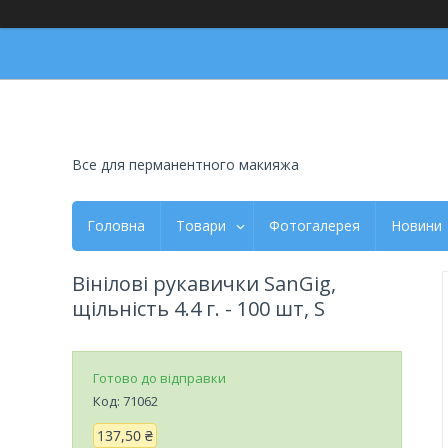
Все для перманентного макияжа
Головна
Товари
Фотогалерея
Новини
Вінілові рукавички SanGig,
щільність 4.4 г. - 100 шт, S
Готово до відправки
Код:
71062
137,50 ₴