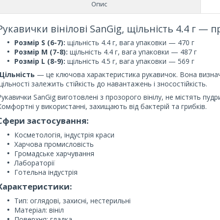
Опис
Рукавички вінілові SanGig, щільність 4.4 г — п
Розмір S (6-7):
щільність 4.4 г, вага упаковки — 470 г
Розмір M (7-8):
щільність 4.4 г, вага упаковки — 487 г
Розмір L (8-9):
щільність 4.5 г, вага упаковки — 569 г
Щільність
— це ключова характеристика рукавичок. Вона визнача
щільності залежить стійкість до навантажень і зносостійкість.
Рукавички SanGig виготовлені з прозорого вінілу, не містять пудр
Комфортні у використанні, захищають від бактерій та грибків.
Сфери застосування:
Косметологія, індустрія краси
Харчова промисловість
Громадське харчування
Лабораторії
Готельна індустрія
Характеристики:
Тип: оглядові, захисні, нестерильні
Матеріал: вініл
Поверхня: гладка