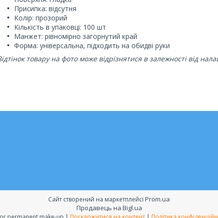
Присипка: відсутня
Колір: прозорий
Кількість в упаковці: 100 шт
Манжет: рівномірно загорнутий край
Форма: універсальна, підходить на обидві руки
Відтінок товару на фото може відрізнятися в залежності від нал
Prom.ua
Сайт створений на маркетплейсі
Продавець на Bigl.ua
All for permanent make-up |
Поскаржитися на контент
|
Політика конфіденційн