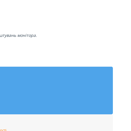
аштувань монітора.
ості