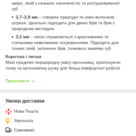
шкіри, ліній з низькою насиченістю та розтушовування
губ.
2,7–2,9 мм
– створює природні та ніжні волоскові
штрихи. Ідеально підходить для диких брів та брів з
природним виглядом.
3,2 мм
– легко справляється з креативними та
стильними невеликими татуюваннями. Підходить для
тонких ліній, затінених брів, точкового макіяжу губ.
Коротша і легша
Mast приділяє першорядну увагу ергономіці, пропонуючи
тонку та ергономічну ручку для більш комфортної роботи.
Приховати
Умови доставки
Нова Пошта
Укрпошта
Самовивіз