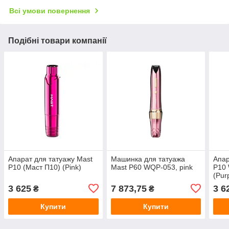
Всі умови повернення
Подібні товари компанії
Апарат для татуажу Mast
Машинка для татуажа
Апар
P10 (Маст П10) (Pink)
Mast P60 WQP-053, pink
P10
(Pur
3 625
7 873,75
3 6
₴
₴
Купити
Купити