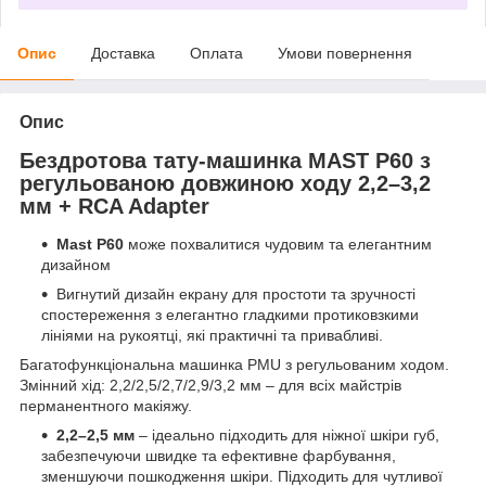
Опис
Доставка
Оплата
Умови повернення
Опис
Бездротова тату-машинка MAST P60 з
регульованою довжиною ходу 2,2–3,2
мм + RCA Adapter
Mast P60
може похвалитися чудовим та елегантним
дизайном
Вигнутий дизайн екрану для простоти та зручності
спостереження з елегантно гладкими протиковзкими
лініями на рукоятці, які практичні та привабливі.
Багатофункціональна машинка PMU з регульованим ходом.
Змінний хід: 2,2/2,5/2,7/2,9/3,2 мм – для всіх майстрів
перманентного макіяжу.
2,2–2,5 мм
– ідеально підходить для ніжної шкіри губ,
забезпечуючи швидке та ефективне фарбування,
зменшуючи пошкодження шкіри. Підходить для чутливої