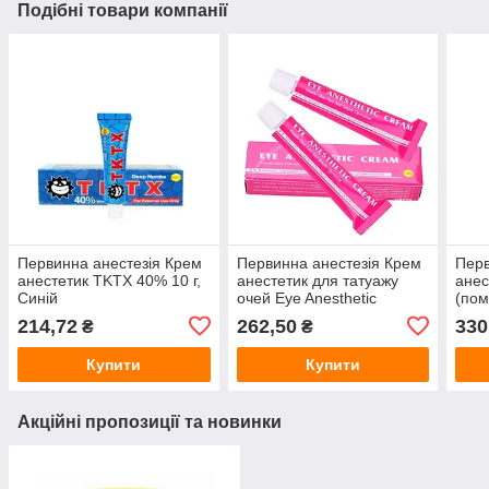
Подібні товари компанії
Первинна анестезія Крем
Первинна анестезія Крем
Перв
анестетик TKTX 40% 10 г,
анестетик для татуажу
анес
Синій
очей Eye Anesthetic
(пом
Cream, 10 г
214,72
262,50
330
₴
₴
Купити
Купити
Акційні пропозиції та новинки