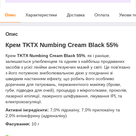
Опис
Характеристики
Доставка
Оплата
Умови п
Опис
Крем TKTX Numbing Cream Black 55%
Крем
TKTX Numbing Cream Black 55%
, як і раніше,
залишається улюбленцем та одним з найбільш продаваних
засобів з усієї лінійки анестезуючих мазей у світі. Це пов'язано
з його потужною знеболювальною дією у поєднанні зі
швидким настанням ефекту, що робить його особливо
доречним для татуювань, перманентного макіяжу (брови,
губи, підводка для очей), процедур з мікроголками, проколів,
лазерної епіляції, лазерного шліфування, лікування IPL та
електрокоагуляції.
Активні інгредієнти:
7,0% лідокаїну, 7,0% прилокаїну та
2,0% епінефрину (адреналіну).
Фасування:
10 г