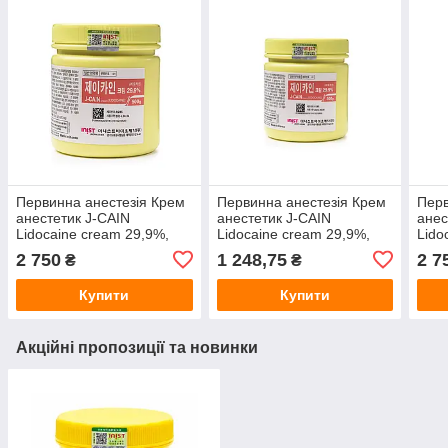
Первинна анестезія Крем
Первинна анестезія Крем
Перв
анестетик J-CAIN
анестетик J-CAIN
анес
Lidocaine cream 29,9%,
Lidocaine cream 29,9%,
Lido
500 г
250 г
500 
2 750
1 248,75
2 7
₴
₴
Купити
Купити
Акційні пропозиції та новинки