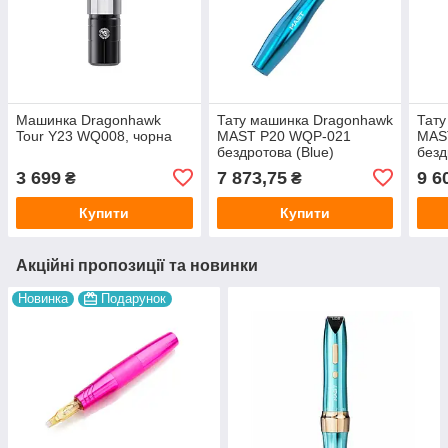
Машинка Dragonhawk
Тату машинка Dragonhawk
Тату
Tour Y23 WQ008, чорна
MAST P20 WQP-021
MAS
бездротова (Blue)
безд
акум
3 699
7 873,75
9 6
₴
₴
Купити
Купити
Акційні пропозиції та новинки
Новинка
Подарунок