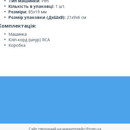
Тип машинки:
Pen
Кількість в упаковці:
1 шт.
Розміри:
85x19 мм
Розмір упаковки (ДxШxВ):
21x9x6 см
Комплектація:
Машинка
Кліп-корд (шнур) RCA
Коробка
Prom.ua
Сайт створений на маркетплейсі