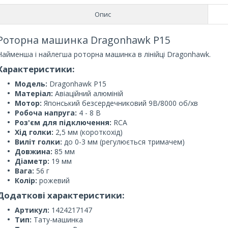
Опис
Роторна машинка Dragonhawk P15
Найменша і найлегша роторна машинка в лінійці Dragonhawk.
Характеристики:
Модель:
Dragonhawk P15
Матеріал:
Авіаційний алюміній
Мотор:
Японський безсердечниковий 9В/8000 об/хв
Робоча напруга:
4 - 8 В
Роз'єм для підключення:
RCA
Хід голки:
2,5 мм (короткохід)
Виліт голки:
до 0-3 мм (регулюється тримачем)
Довжина:
85 мм
Діаметр:
19 мм
Вага:
56 г
Колір:
рожевий
Додаткові характеристики:
Артикул:
1424217147
Тип:
Тату-машинка