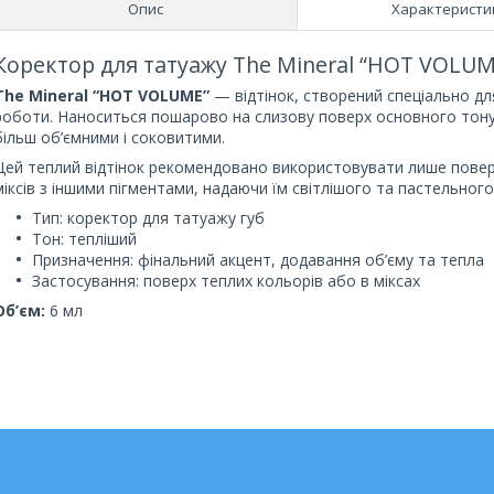
Опис
Характеристи
Коректор для татуажу The Mineral “HOT VOLUME
The Mineral “HOT VOLUME”
— відтінок, створений спеціально дл
роботи. Наноситься пошарово на слизову поверх основного тону
більш об’ємними і соковитими.
Цей теплий відтінок рекомендовано використовувати лише поверх
міксів з іншими пігментами, надаючи їм світлішого та пастельного 
Тип: коректор для татуажу губ
Тон: тепліший
Призначення: фінальний акцент, додавання об’єму та тепла
Застосування: поверх теплих кольорів або в міксах
Об’єм:
6 мл