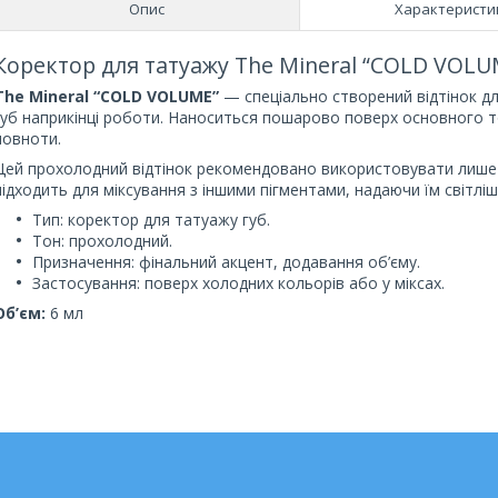
Опис
Характеристи
Коректор для татуажу The Mineral “COLD VOLUM
The Mineral “COLD VOLUME”
— спеціально створений відтінок дл
губ наприкінці роботи. Наноситься пошарово поверх основного т
повноти.
Цей прохолодний відтінок рекомендовано використовувати лише 
підходить для міксування з іншими пігментами, надаючи їм світліш
Тип: коректор для татуажу губ.
Тон: прохолодний.
Призначення: фінальний акцент, додавання об’єму.
Застосування: поверх холодних кольорів або у міксах.
Об’єм:
6 мл